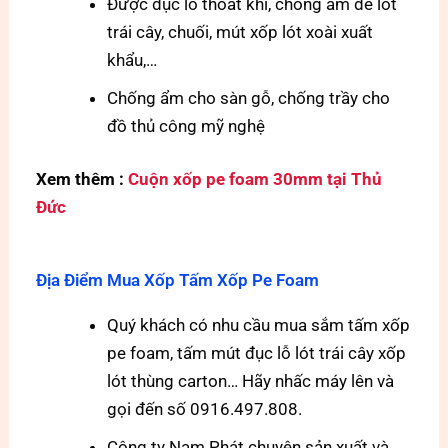
Được đục lỗ thoát khí, chống ẩm để lót
trái cây, chuối, mút xốp lót xoài xuất
khẩu,…
Chống ẩm cho sàn gỗ, chống trầy cho
đồ thủ công mỹ nghệ
Xem thêm :
Cuộn xốp pe foam 30mm tại Thủ
Đức
Địa Điểm Mua Xốp Tấm Xốp Pe Foam
Quý khách có nhu cầu mua sắm tấm xốp
pe foam, tấm mút đục lỗ lót trái cây xốp
lót thùng carton… Hãy nhấc máy lên và
gọi đến số 0916.497.808.
Công ty Nam Phát chuyên sản xuất và