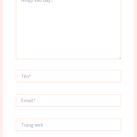
vào
đây...
Tên*
Email*
Trang
web