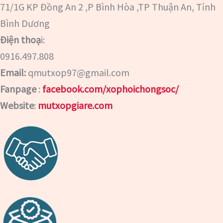
71/1G KP Đồng An 2 ,P Bình Hòa ,TP Thuận An, Tỉnh
Bình Dương
Điện thoạ
i:
0916.497.808
Email:
qmutxop97@gmail.com
Fanpage
:
facebook.com/xophoichongsoc/
Website
:
mutxopgiare.com