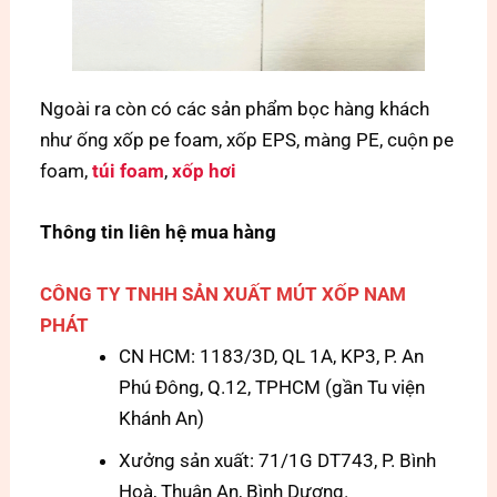
Ngoài ra còn có các sản phẩm bọc hàng khách
như ống xốp pe foam, xốp EPS, màng PE, cuộn pe
foam,
túi foam
,
xốp hơi
Thông tin liên hệ mua hàng
CÔNG TY TNHH SẢN XUẤT MÚT XỐP NAM
PHÁT
CN HCM: 1183/3D, QL 1A, KP3, P. An
Phú Đông, Q.12, TPHCM (gần Tu viện
Khánh An)
Xưởng sản xuất: 71/1G DT743, P. Bình
Hoà, Thuận An, Bình Dương.