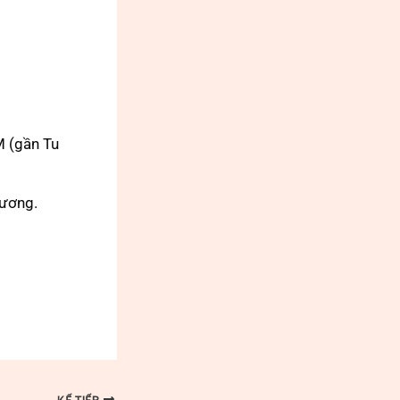
M (gần Tu
Dương.
KẾ TIẾP