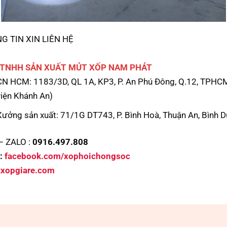
G TIN XIN LIÊN HỆ
 TNHH SẢN XUẤT MÚT XỐP NAM PHÁT
CN HCM: 1183/3D, QL 1A, KP3, P. An Phú Đông, Q.12, TPHC
viện Khánh An)
Xưởng sản xuất: 71/1G DT743, P. Bình Hoà, Thuận An, Bình 
– ZALO :
0916.497.808
:
facebook.com/xophoichongsoc
xopgiare.com