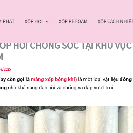
M PHÁT
XỐP HƠI
XỐP PE FOAM
XỐP CÁCH NHIỆ
XỐP HƠI
SỈ LẺ XỐP HƠI CHỐNG SỐC TẠI KHU VỰC TPHCM
 XỐP HƠI CHỐNG SỐC TẠI KHU VỰC
M
07/2025
hay còn gọi là
màng xốp bóng khí)
là một loại vật liệu
đóng 
ụng
nhờ khả năng đàn hồi và chống va đập vượt trội