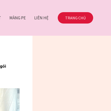
T
MÀNG PE
LIÊN HỆ
TRANG CHỦ
gói