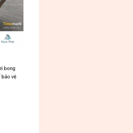
ơi bong
 bảo vệ