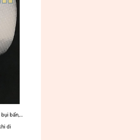
bụi bẩn,…
khi di