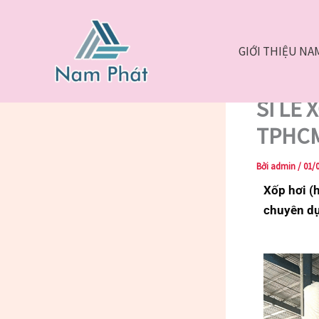
Nhảy
tới
nội
GIỚI THIỆU NA
dung
Trang chủ
SỈ LẺ
TPHC
Bởi
admin
/
01/
Xốp hơi (
chuyên d