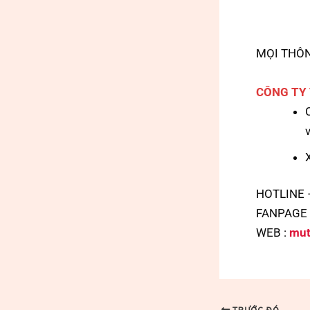
MỌI THÔN
CÔNG TY
HOTLINE 
FANPAGE
WEB :
mut
TRƯỚC ĐÓ