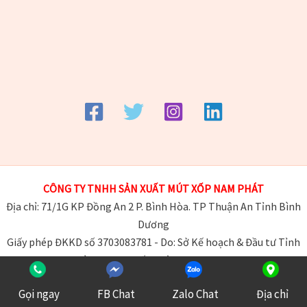
CÔNG TY TNHH SẢN XUẤT MÚT XỐP NAM
PHÁT
Địa chỉ: 71/1G KP Đồng An 2 P. Bình Hòa. TP Thuận An Tỉnh Bình
Dương
Giấy phép ĐKKD số 3703083781 - Do: Sở Kế hoạch & Đầu tư Tỉnh
Bình Dương cấp ngày 20-09-2022
Chịu trách nhiệm nội dung: Nguyễn Ngọc Quí
Gọi ngay
FB Chat
Zalo Chat
Địa chỉ