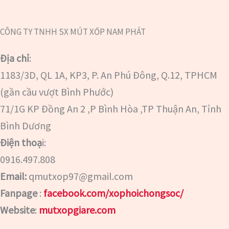
CÔNG TY TNHH SX MÚT XỐP NAM PHÁT
Địa chỉ
:
1183/3D, QL 1A, KP3, P. An Phú Đông, Q.12, TPHCM
(gần cầu vượt Bình Phước)
71/1G KP Đồng An 2 ,P Bình Hòa ,TP Thuận An, Tỉnh
Bình Dương
Điện thoạ
i:
0916.497.808
Email:
qmutxop97@gmail.com
Fanpage
:
facebook.com/xophoichongsoc/
Website
:
mutxopgiare.com