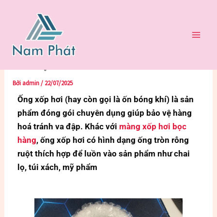
Nhảy
Trang chủ
XỐP HƠI
tới
ỐNG XỐP HƠI BỌC HÀNG GIÁ RẺ TẠI TPHCM
nội
ỐNG XỐP HƠI BỌC HÀNG GIÁ
dung
RẺ TẠI TPHCM
Bởi
admin
/
22/07/2025
Ống xốp hơi (hay còn gọi là ốn bóng khí) là sản
phẩm đóng gói chuyên dụng giúp bảo vệ hàng
hoá tránh va đập. Khác với
màng xốp hơi bọc
hàng
, ống xốp hơi có hình dạng ống tròn rỗng
ruột thích hợp để luồn vào sản phẩm như chai
lọ, túi xách, mỹ phẩm