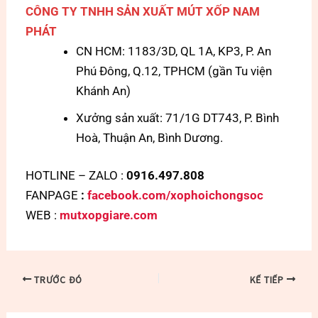
CÔNG TY TNHH SẢN XUẤT MÚT XỐP NAM
PHÁT
CN HCM: 1183/3D, QL 1A, KP3, P. An
Phú Đông, Q.12, TPHCM (gần Tu viện
Khánh An)
Xưởng sản xuất: 71/1G DT743, P. Bình
Hoà, Thuận An, Bình Dương.
HOTLINE – ZALO :
0916.497.808
FANPAGE
:
facebook.com/xophoichongsoc
WEB :
mutxopgiare.com
TRƯỚC ĐÓ
KẾ TIẾP