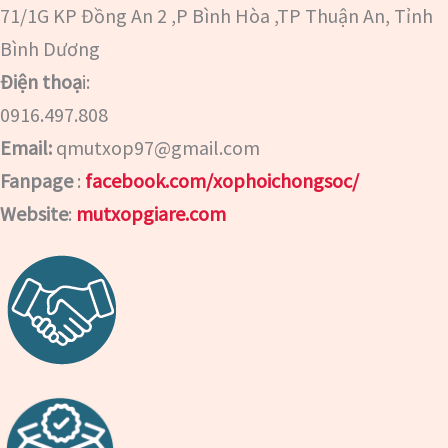
71/1G KP Đồng An 2 ,P Bình Hòa ,TP Thuận An, Tỉnh
Bình Dương
Điện thoạ
i:
0916.497.808
Email:
qmutxop97@gmail.com
Fanpage
:
facebook.com/xophoichongsoc/
Website
:
mutxopgiare.com