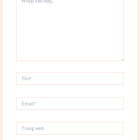
vào
đây...
Tên*
Email*
Trang
web