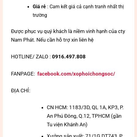
Giá rẻ
: Cam kết giá cả cạnh tranh nhất thị
trường
Được phục vụ quý khách là niềm vinh hạnh của cty
Nam Phát. Nếu cần hỗ trợ xin liên hệ
HOTLINE/ ZALO :
0916.497.808
FANPAGE:
facebook.com/xophoichongsoc/
ĐỊA CHỈ:
CN HCM: 1183/3D, QL 1A, KP3, P.
An Phú Đông, Q.12, TPHCM (gần
Tu viện Khánh An)
Xưởng sản xuất: 71/1G DT743, P.