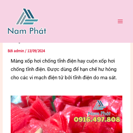
Nhảy
Trang chủ
XỐP HƠI
tới
MÀNG XỐP HƠI CHỐNG TĨNH ĐIỆN GIÁ RẺ NAM PHÁT
nội
MÀNG XỐP HƠI CHỐNG TĨNH
dung
ĐIỆN GIÁ RẺ NAM PHÁT
Bởi
admin
/
13/09/2024
Màng xốp hơi chống tĩnh điện hay cuộn xốp hơi
chống tĩnh điện. Được dùng để hạn chế hư hỏng
cho các vi mạch điện tử bởi tĩnh điện do ma sát.