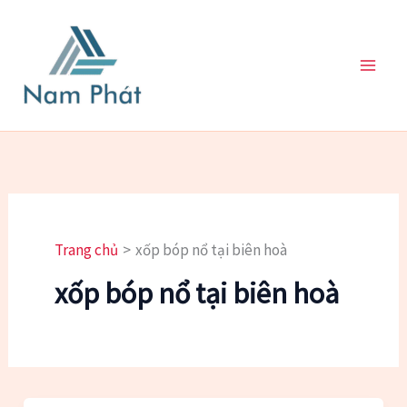
Nhảy
tới
nội
dung
Trang chủ
xốp bóp nổ tại biên hoà
xốp bóp nổ tại biên hoà