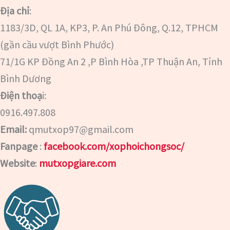
Địa chỉ
:
1183/3D, QL 1A, KP3, P. An Phú Đông, Q.12, TPHCM
(gần cầu vượt Bình Phước)
71/1G KP Đồng An 2 ,P Bình Hòa ,TP Thuận An, Tỉnh
Bình Dương
Điện thoạ
i:
0916.497.808
Email:
qmutxop97@gmail.com
Fanpage
:
facebook.com/xophoichongsoc/
Website
:
mutxopgiare.com