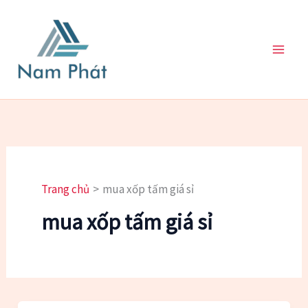
Nhảy
tới
nội
dung
Trang chủ
mua xốp tấm giá sỉ
mua xốp tấm giá sỉ