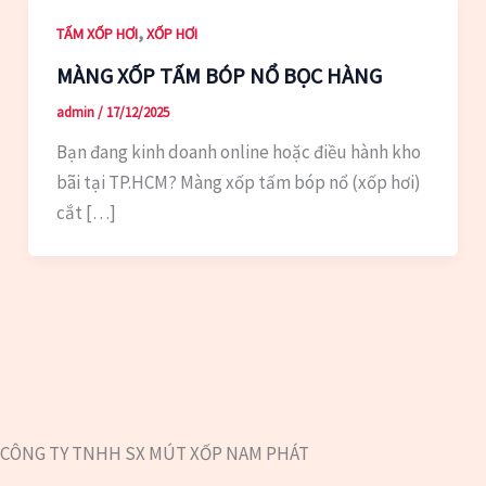
,
TẤM XỐP HƠI
XỐP HƠI
MÀNG XỐP TẤM BÓP NỔ BỌC HÀNG
admin
/
17/12/2025
Bạn đang kinh doanh online hoặc điều hành kho
bãi tại TP.HCM? Màng xốp tấm bóp nổ (xốp hơi)
cắt […]
CÔNG TY TNHH SX MÚT XỐP NAM PHÁT