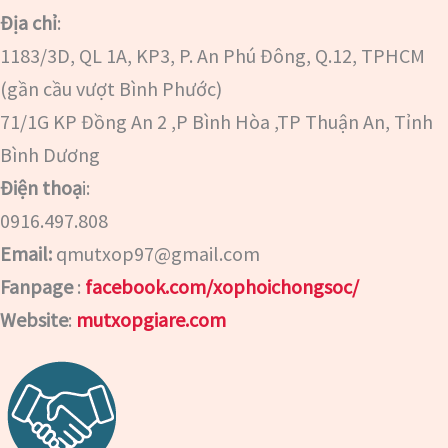
Địa chỉ
:
1183/3D, QL 1A, KP3, P. An Phú Đông, Q.12, TPHCM
(gần cầu vượt Bình Phước)
71/1G KP Đồng An 2 ,P Bình Hòa ,TP Thuận An, Tỉnh
Bình Dương
Điện thoạ
i:
0916.497.808
Email:
qmutxop97@gmail.com
Fanpage
:
facebook.com/xophoichongsoc/
Website
:
mutxopgiare.com