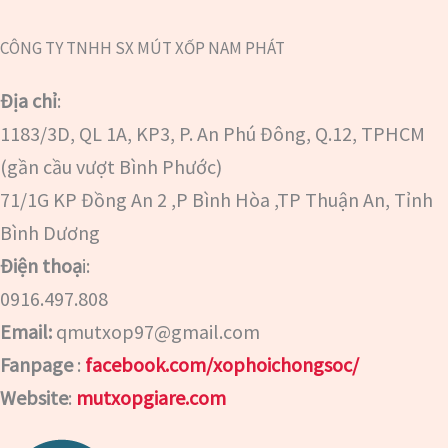
CÔNG TY TNHH SX MÚT XỐP NAM PHÁT
Địa chỉ
:
1183/3D, QL 1A, KP3, P. An Phú Đông, Q.12, TPHCM
(gần cầu vượt Bình Phước)
71/1G KP Đồng An 2 ,P Bình Hòa ,TP Thuận An, Tỉnh
Bình Dương
Điện thoạ
i:
0916.497.808
Email:
qmutxop97@gmail.com
Fanpage
:
facebook.com/xophoichongsoc/
Website
:
mutxopgiare.com