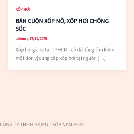
XỐP HƠI
BÁN CUỘN XỐP NỔ, XỐP HƠI CHỐNG
SỐC
admin
/
17/11/2025
Xốp hơi giá rẻ tại TPHCM– có dễ dàng tìm kiếm
một đơn vị cung cấp xốp hơi tại nguồn […]
CÔNG TY TNHH SX MÚT XỐP NAM PHÁT