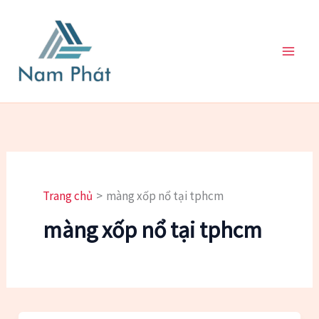
Nhảy
tới
nội
dung
Trang chủ
màng xốp nổ tại tphcm
màng xốp nổ tại tphcm