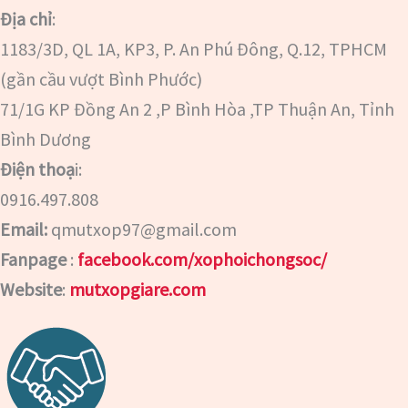
Địa chỉ
:
1183/3D, QL 1A, KP3, P. An Phú Đông, Q.12, TPHCM
(gần cầu vượt Bình Phước)
71/1G KP Đồng An 2 ,P Bình Hòa ,TP Thuận An, Tỉnh
Bình Dương
Điện thoạ
i:
0916.497.808
Email:
qmutxop97@gmail.com
Fanpage
:
facebook.com/xophoichongsoc/
Website
:
mutxopgiare.com