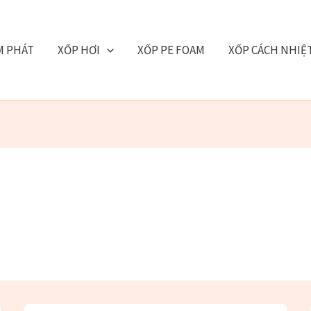
M PHÁT
XỐP HƠI
XỐP PE FOAM
XỐP CÁCH NHIỆ