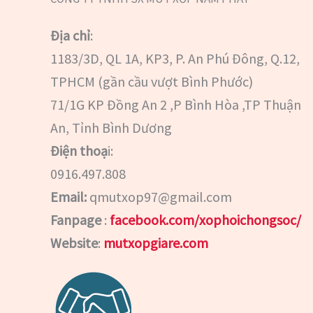
Địa chỉ
:
1183/3D, QL 1A, KP3, P. An Phú Đông, Q.12,
TPHCM (gần cầu vượt Bình Phước)
71/1G KP Đồng An 2 ,P Bình Hòa ,TP Thuận
An, Tỉnh Bình Dương
Điện thoạ
i:
0916.497.808
Email:
qmutxop97@gmail.com
Fanpage
:
facebook.com/xophoichongsoc/
Website
:
mutxopgiare.com