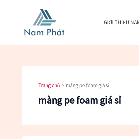
Nhảy
tới
nội
GIỚI THIỆU NA
dung
Trang chủ
màng pe foam giá sỉ
màng pe foam giá sỉ