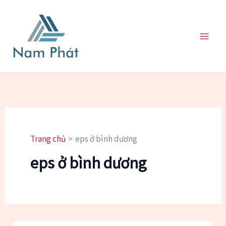
Nhảy
tới
nội
dung
Trang chủ
eps ở bình dương
eps ở bình dương