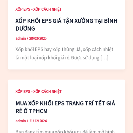
XỐP EPS - XỐP CÁCH NHIỆT
XỐP KHỐI EPS GIÁ TẬN XƯỞNG TẠI BÌNH
DƯƠNG
admin
/
28/03/2025
Xốp khối EPS hay xốp thùng đá, xốp cách nhiệt
là một loại xốp khối giá rẻ. Được sử dụng […]
XỐP EPS - XỐP CÁCH NHIỆT
MUA XỐP KHỐI EPS TRANG TRÍ TẾT GIÁ
RẺ Ở TPHCM
admin
/
21/12/2024
Bạn đang tìm mua xốp khối eps để làm mô hình