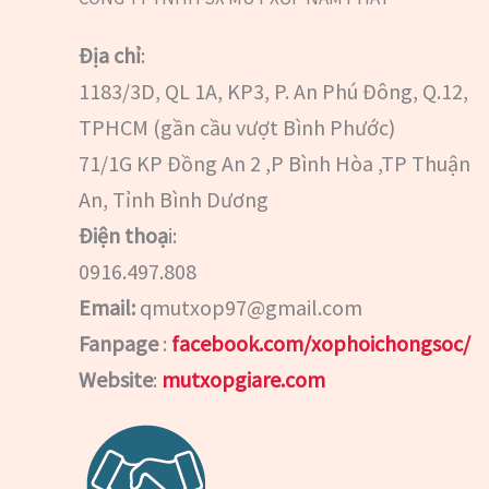
Địa chỉ
:
1183/3D, QL 1A, KP3, P. An Phú Đông, Q.12,
TPHCM (gần cầu vượt Bình Phước)
71/1G KP Đồng An 2 ,P Bình Hòa ,TP Thuận
An, Tỉnh Bình Dương
Điện thoạ
i:
0916.497.808
Email:
qmutxop97@gmail.com
Fanpage
:
facebook.com/xophoichongsoc/
Website
:
mutxopgiare.com