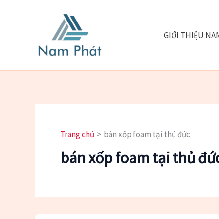
Nhảy
tới
nội
GIỚI THIỆU NA
dung
Trang chủ
bán xốp foam tại thủ đức
bán xốp foam tại thủ đứ