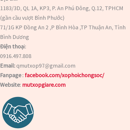
1183/3D, QL 1A, KP3, P. An Phú Đông, Q.12, TPHCM
(gần cầu vượt Bình Phước)
71/1G KP Đồng An 2 ,P Bình Hòa ,TP Thuận An, Tỉnh
Bình Dương
Điện thoạ
i:
0916.497.808
Email:
qmutxop97@gmail.com
Fanpage
:
facebook.com/xophoichongsoc/
Website
:
mutxopgiare.com